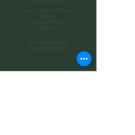
info@semidom.com
Lunes-Viernes: 7:30am-
5.00pm
​​Sábado: 7:30am -
11:30am
Tel:
809-573-1760
Fax:
809-710-1760
Recibe las últimas noticias y
actualizaciones de nuestra
empresa
Introduzca su correo electrónico
aquí*