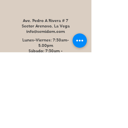
Ave. Pedro A Rivera # 7
Sector Arenoso, La Vega
info@semidom.com
Lunes-Viernes: 7:30am-
5.00pm
​​Sábado: 7:30am -
11:30am
Tel:
809-573-1760
Fax:
809-710-1760
Recibe las últimas noticias y